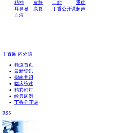
精神
皮肤
口腔
重症
耳鼻喉
康复
丁香公开课
超声
血液
丁香园
内分泌
频道首页
最新资讯
指南共识
临床综述
精彩幻灯
经典病例
丁香公开课
RSS