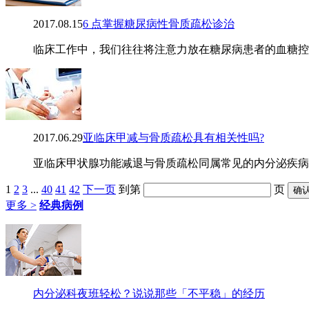
2017.08.15
6 点掌握糖尿病性骨质疏松诊治
临床工作中，我们往往将注意力放在糖尿病患者的血糖控
2017.06.29
亚临床甲减与骨质疏松具有相关性吗?
亚临床甲状腺功能减退与骨质疏松同属常见的内分泌疾病
1
2
3
...
40
41
42
下一页
到第
页
更多 >
经典病例
内分泌科夜班轻松？说说那些「不平稳」的经历