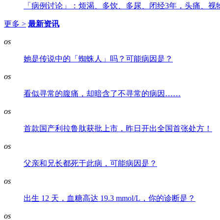
「病例讨论」：烦渴、多饮、多尿、闭经3年，头痛、视
更多 >
最新资讯
os
她是传说中的「蜘蛛人」吗？可能病因是？
os
看似寻常的腹痛，却暗含了不寻常的病因……
os
首款国产利拉鲁肽获批上市，昨日开出全国首张处方！
os
父亲和兄长都死于此病，可能病因是？
os
出生 12 天，血糖高达 19.3 mmol/L，你的诊断是？
os