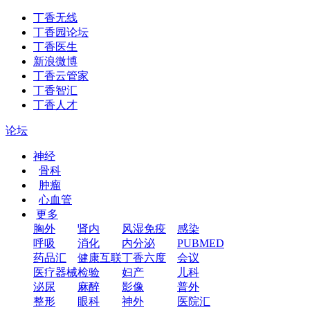
丁香无线
丁香园论坛
丁香医生
新浪微博
丁香云管家
丁香智汇
丁香人才
论坛
神经
骨科
肿瘤
心血管
更多
胸外
肾内
风湿免疫
感染
呼吸
消化
内分泌
PUBMED
药品汇
健康互联
丁香六度
会议
医疗器械
检验
妇产
儿科
泌尿
麻醉
影像
普外
整形
眼科
神外
医院汇